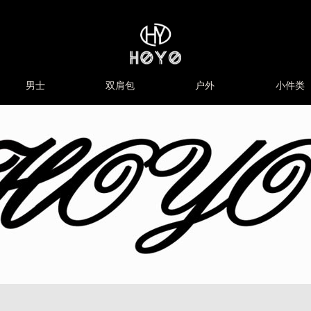
男士
双肩包
户外
小件类