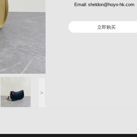
Email: sheldon@hoyo-hk.com
立即购买
>