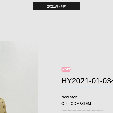
2021新品秀
HY2021-01-03
New style
Offer ODM&OEM
---------------------------------