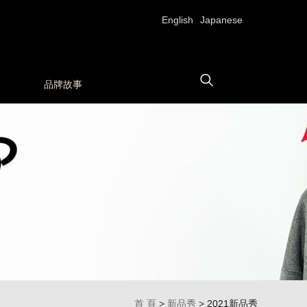
English
Japanese
品牌故事
首 頁
>
新品秀
>
2021新品秀